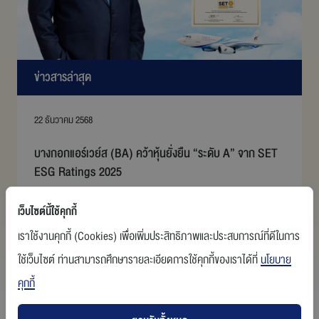
ร่วมงานกับเรา
ข่าวสารล่าสุด
ติดต่อเรา
22 ธันวาคม 2568
สายการบินบางกอกแอร์เวย์ส
บางกอกแอร์เวย์ส (BA) คว้าหุ้นยั่งยืน “ระดับ A” จาก SET
ESG Ratings 2025
เว็บไซต์นี้ใช้คุกกี้
อ่านเพิ่มเติม
เราใช้งานคุกกี้ (Cookies) เพื่อเพิ่มประสิทธิภาพและประสบการณ์ที่ดีในการ
ใช้เว็บไซต์ ท่านสามารถศึกษารายละเอียดการใช้คุกกี้ของเราได้ที่
นโยบาย
คุกกี้
ค้นหา: