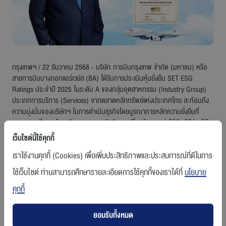
ร่วมงานกับเรา
ติดต่อเรา
กรุงเทพฯ / 22 ธันวาคม 2568 - บริษัท การบินกรุงเทพ จำกัด (มหาชน) หรือ
สายการบินบางกอกแอร์เวย์ส (BA) ได้รับการประเมินหุ้นยั่งยืน SET ESG
Ratings ประจำปี 2025 ในระดับ A ของกลุ่มอุตสาหกรรม (Industry Group)
ประเภทการบริการ (Services) จากตลาดหลักทรัพย์แห่งประเทศไทย สะท้อนถึง
สายการบินบางกอกแอร์เวย์ส
ความมุ่งมั่นของบริษัทฯ ในการดำเนินธุรกิจโดยบูรณาการหลักความยั่งยืนที่
ครอบคลุมสิ่งแวดล้อม สังคม และบรรษัทภิบาล เพื่อสร้างคุณค่าให้กับผู้มีส่วนได้
เสียทุกภาคส่วน และขับเคลื่อนองค์กรสู่การเติบโตอย่างยั่งยืนในอนาคต
เว็บไซต์นี้ใช้คุกกี้
นายพุฒิพงศ์ ปราสาททองโอสถ กรรมการผู้อำนวยการใหญ่ บริษัท การบิน
เราใช้งานคุกกี้ (Cookies) เพื่อเพิ่มประสิทธิภาพและประสบการณ์ที่ดีในการ
กรุงเทพ จำกัด (มหาชน) เปิดเผยว่า การที่บริษัท ฯ ได้รับการประเมิน SET ESG
ใช้เว็บไซต์ ท่านสามารถศึกษารายละเอียดการใช้คุกกี้ของเราได้ที่
นโยบาย
Ratings ในระดับ A ประจำปีนี้ นับเป็นอีกหนึ่งความภาคภูมิใจที่สะท้อนถึง
พัฒนาการด้านความยั่งยืนอย่างมีนัยสำคัญเมื่อเทียบกับผลการประเมินในปีก่อน
คุกกี้
หน้า โดยบริษัท ฯ ดำเนินธุรกิจภายใต้วิสัยทัศน์และพันธกิจที่มุ่งสู่การเป็นสายการ
บินระดับภูมิภาคชั้นนำในเอเชีย ควบคู่กับการให้ความสำคัญต่อความรับผิดชอบ
ยอมรับทั้งหมด
ต่อสังคมและสิ่งแวดล้อม ตลอดจนการยึดมั่นในหลักการกำกับดูแลกิจการที่ดี