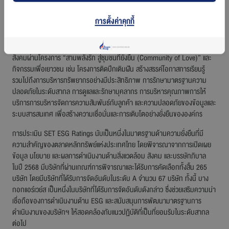
ไฮไลต์สำคัญของกิจกรรม ESG ของสายการบินบางกอกแอร์เวย์ส ได้แก่ แคมเปญ
การตั้งค่าคุกกี้
“Low Carbon Skies by Bangkok Airways” ที่ลดการปล่อยคาร์บอนด้วยการ
ใช้เชื้อเพลิงการบินยั่งยืน (SAF) ในเที่ยวบินเชิงพาณิชย์ เทคนิคการปฏิบัติการบิน
ประหยัดพลังงาน การจัดการขยะและอัพไซคลิ่ง พร้อมทั้งสานต่อบทบาทด้าน
สังคมผ่านโครงการ “สานพลังรัก สู่ชุมชนที่ยั่งยืน (Community of Love)” และ
กิจกรรมเพื่อเยาวชน เช่น โครงการติดปีกเติมฝัน สร้างสรรค์โอกาสการเรียนรู้
รวมไปถึงการบริหารทรัพยากรอย่างมีประสิทธิภาพ การรักษามาตรฐานความ
ปลอดภัยในระดับสากล การดูแลและรักษาบุคลากร การบริหารคุณภาพการให้
บริการการบริหารจัดการความสัมพันธ์กับลูกค้า และความปลอดภัยของข้อมูลและ
ระบบสารสนเทศ เพื่อสร้างความเชื่อมั่นและการเติบโตอย่างยั่งยืนขององค์กร
การประเมิน SET ESG Ratings นับเป็นหนึ่งในมาตรฐานด้านความยั่งยืนที่มี
ความสำคัญของตลาดหลักทรัพย์แห่งประเทศไทย โดยพิจารณาจากการเปิดเผย
ข้อมูล นโยบาย และผลการดำเนินงานด้านสิ่งแวดล้อม สังคม และบรรษัทภิบาล
ในปี 2568 มีบริษัทที่ผ่านเกณฑ์การพิจารณาและได้รับการคัดเลือกทั้งสิ้น 265
บริษัท โดยมีบริษัทที่ได้รับการจัดอันดับในระดับ A จำนวน 67 บริษัท ทั้งนี้ บาง
กอกแอร์เวย์ส เป็นหนึ่งในบริษัทที่ได้รับการจัดอันดับดังกล่าว ซึ่งช่วยเสริมความน่า
เชื่อถือของการดำเนินงานด้าน ESG และสนับสนุนการพัฒนามาตรฐานการ
ดำเนินงานของ
บริษัทฯ
ให้สอดคล้องกับแนวปฏิบัติที่เป็นที่ยอมรับในระดับสากล
ต่อไป