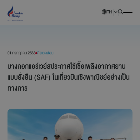
TH
หน้าหลัก
01 กรกฎาคม 2568
สิ่งแวดล้อม
ภาพรวมบริษัท
บางกอกแอร์เวย์สประกาศใช้เชื้อเพลิงอากาศยาน
นักลงทุนสัมพันธ์
แบบยั่งยืน (SAF) ในเที่ยวบินเชิงพาณิชย์อย่างเป็น
ทางการ
การพัฒนาอย่างยั่งยืน
การกำกับดูแลกิจการ
ข่าวสารองค์กร