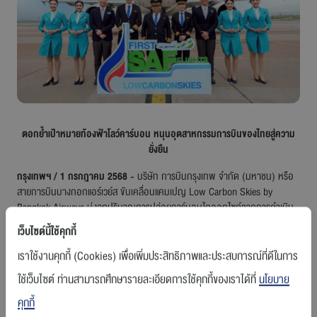
ร่วมงานกับเรา
ติดต่อเรา
ตอกย้ำเป้าหมายท้องฟ้าโลว์คาร์บอน หนุนอุตสาหกรรมการบินของไทยสู่ความ
สายการบินบางกอกแอร์เวย์ส
ยั่งยืน
กรุงเทพฯ / 1 กรกฎาคม 2568 -
บริษัท การบินกรุงเทพ จำกัด (มหาชน) หรือ
สายการบินบางกอกแอร์เวย์ส ขับเคลื่อนแคมเปญ Low Carbon Skies by
Bangkok Airways มุ่งลดปริมาณการปล่อยคาร์บอนไดออกไซด์จากการดำเนิน
ธุรกิจ ประกาศนำเชื้อเพลิงอากาศยานแบบยั่งยืนหรือ SAF (Sustainable
เว็บไซต์นี้ใช้คุกกี้
Aviation Fuel) มาใช้ในเที่ยวบินเชิงพาณิชย์อย่างเป็นทางการ ผลักดัน
อุตสาหกรรมการบินสีเขียวของไทย และวางรากฐานสำคัญสู่การพัฒนาการบินที่
เราใช้งานคุกกี้ (Cookies) เพื่อเพิ่มประสิทธิภาพและประสบการณ์ที่ดีในการ
สมดุลกับสิ่งแวดล้อมในอนาคต เริ่มตั้งแต่ 1 กรกฎาคม 2568 เป็นต้นไป
ใช้เว็บไซต์ ท่านสามารถศึกษารายละเอียดการใช้คุกกี้ของเราได้ที่
นโยบาย
กัปตันพุฒิพงศ์ ปราสาททองโอสถ
กรรมการผู้อำนวยการใหญ่ บริษัท การบิน
คุกกี้
กรุงเทพ จำกัด (มหาชน) กล่าวว่า การนำเชื้อเพลิง SAF มาใช้ในเที่ยวบินเชิง