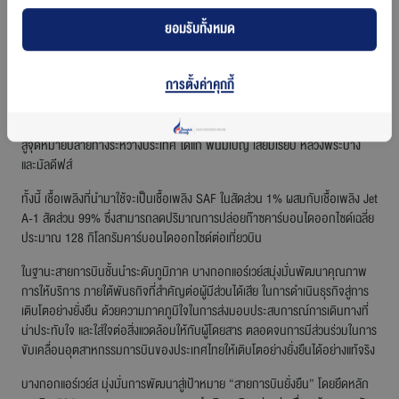
พาณิชย์อย่างเป็นทางการ ถือเป็นก้าวสำคัญของบางกอกแอร์เวย์สในการเปลี่ยน
ยอมรับทั้งหมด
ผ่านสู่อนาคตการบินที่เป็นมิตรกับสิ่งแวดล้อม สอดคล้องกับเป้าหมาย
การปล่อยก๊าซเรือนกระจกสุทธิเป็นศูนย์ (Net Zero Carbon Emissions) ซึ่งเป็น
การตั้งค่าคุกกี้
หัวใจสำคัญของนโยบายด้านความยั่งยืนในภาคการบิน จากปี 2567 ที่ผ่านมา
สายการบินฯ ได้นำเชื้อเพลิง SAF มาใช้ในเที่ยวบินนำร่อง เส้นทางสมุย - กรุงเทพ
และในปีนี้ จะเริ่มนำ SAF มาใช้ในเที่ยวบิน
เชิงพาณิชย์
จากกรุงเทพ (สุวรรณภูมิ)
สู่จุดหมายปลายทางระหว่างประเทศ ได้แก่ พนมเปญ เสียมเรียบ หลวงพระบาง
และมัลดีฟส์
ทั้งนี้ เชื้อเพลิงที่นำมาใช้จะเป็นเชื้อเพลิง SAF ในสัดส่วน 1% ผสมกับเชื้อเพลิง Jet
A-1 สัดส่วน 99% ซึ่งสามารถลดปริมาณการปล่อย
ก๊าซคาร์บอนไดออกไซด์
เฉลี่ย
ประมาณ 128 กิโลกรัมคาร์บอนไดออกไซด์ต่อเที่ยวบิน
ในฐานะสายการบินชั้นนำระดับภูมิภาค บางกอกแอร์เวย์สมุ่งมั่นพัฒนาคุณภาพ
การให้บริการ ภายใต้พันธกิจที่สำคัญต่อผู้มีส่วนได้เสีย ในการดำเนินธุรกิจสู่การ
เติบโตอย่างยั่งยืน ด้วยความภาคภูมิใจในการส่งมอบประสบการณ์การเดินทางที่
น่าประทับใจ และใส่ใจต่อสิ่งแวดล้อมให้กับ
ผู้โดยสาร
ตลอดจนการมีส่วนร่วมในการ
ขับเคลื่อนอุตสาหกรรมการบินของประเทศไทยให้เติบโตอย่างยั่งยืนได้อย่างแท้จริง
บางกอกแอร์เวย์ส มุ่งมั่นการพัฒนาสู่เป้าหมาย “สายการบินยั่งยืน” โดยยึดหลัก