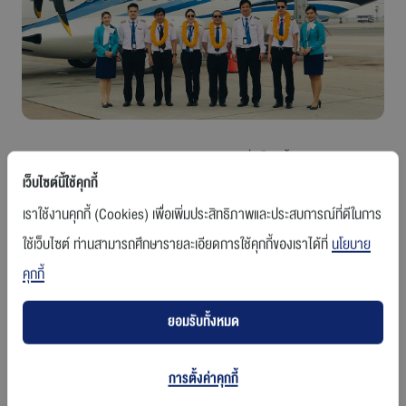
ร่วมงานกับเรา
ติดต่อเรา
กรุงเทพฯ / 14 พฤษภาคม 2562 (11.00 น.)
- เมื่อเร็วๆ นี้ บริษัท การบิน
กรุงเทพ จำกัด (มหาชน) หรือสายการบินบางกอกแอร์เวย์ส นำโดย กัปตัน
เว็บไซต์นี้ใช้คุกกี้
สายการบินบางกอกแอร์เวย์ส
พล.อ.ท.เดชิศร์ เจริญวงศ์ รองกรรมการผู้อำนวยการใหญ่ ฝ่ายปฏิบัติการบิน (ที่
เราใช้งานคุกกี้ (Cookies) เพื่อเพิ่มประสิทธิภาพและประสบการณ์ที่ดีในการ
3 จากขวา) พร้อมทีมนักบิน ต้อนรับเครื่องบินแบบเอทีอาร์ รุ่น 72-600 ลำล่าสุด
ณ ท่าอากาศยานสุวรรณภูมิ
ใช้เว็บไซต์ ท่านสามารถศึกษารายละเอียดการใช้คุกกี้ของเราได้ที่
นโยบาย
เครื่องบินโดยสารแบบเอทีอาร์ รุ่น 72-600 ลำนี้มาจากโรงงานเอทีอาร์ เมืองตูลูส
คุกกี้
ประเทศฝรั่งเศส ประกอบไปด้วยที่นั่งจำนวน 70 ที่นั่ง มีระบบควบคุมการบินที่มี
ความทันสมัยทันสมัยซึ่งแสดงผลเป็นระบบดิจิตัลทั้งหมด มีที่นั่งโดยสารที่กว้าง
ยอมรับทั้งหมด
ขวางสะดวกสบายและช่องใส่สัมภาระเหนือศีรษะที่มีขนาดใหญ่ขึ้นกว่าเดิม โดย
เครื่องบินเอทีอาร์รุ่น 72-600 ลำใหม่นี้จะนำมาให้บริการสำหรับเส้นทางบินใน
ประเทศของบางกอกแอร์เวย์ส อาทิ สุโขทัย ตราด ลำปาง สมุย (จังหวัดสุราษฎ์
การตั้งค่าคุกกี้
ธานี) ภูเก็ต กระบี่ และหาดใหญ่ (จังหวัดสงขลา) เป็นต้น