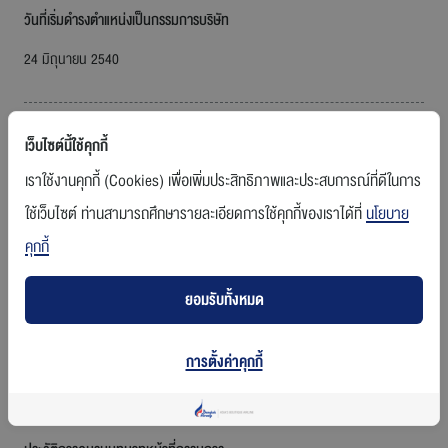
วันที่เริ่มดำรงตำแหน่งเป็นกรรมการบริษัท
24 มิถุนายน 2540
ความสัมพันธ์ทางครอบครัวกับกรรมการหรือผู้บริหารรายอื่น
เว็บไซต์นี้ใช้คุกกี้
เราใช้งานคุกกี้ (Cookies) เพื่อเพิ่มประสิทธิภาพและประสบการณ์ที่ดีในการ
- ไม่มี -
ใช้เว็บไซต์ ท่านสามารถศึกษารายละเอียดการใช้คุกกี้ของเราได้ที่
นโยบาย
คุกกี้
คุณวุฒิทางการศึกษา
ยอมรับทั้งหมด
นิติศาสตรบัณฑิต จุฬาลงกรณ์มหาวิทยาลัย, เนติบัณฑิตไทย
ศิลปศาสตรบัณฑิต (รัฐศาสตร์) มหาวิทยาลัยรามคำแหง
การตั้งค่าคุกกี้
เนติบัณฑิตไทย