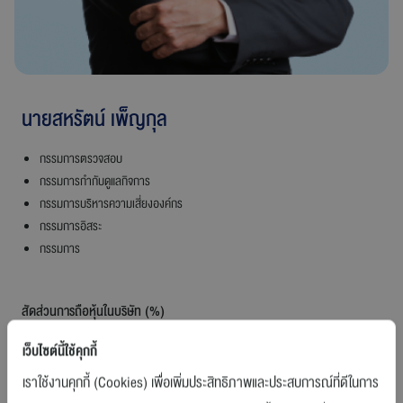
ร่วมงานกับเรา
ติดต่อเรา
นายสหรัตน์ เพ็ญกุล
กรรมการตรวจสอบ
กรรมการกำกับดูแลกิจการ
สายการบินบางกอกแอร์เวย์ส
กรรมการบริหารความเสี่ยงองค์กร
กรรมการอิสระ
กรรมการ
สัดส่วนการถือหุ้นในบริษัท (%)
0.0
เว็บไซต์นี้ใช้คุกกี้
เราใช้งานคุกกี้ (Cookies) เพื่อเพิ่มประสิทธิภาพและประสบการณ์ที่ดีในการ