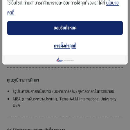
ใช้เว็บไซต์ ท่านสามารถศึกษารายละเอียดการใช้คุกกี้ของเราได้ที่
นโยบาย
วันที่เริ่มดำรงตำแหน่งเป็นกรรมการบริษัท
คุกกี้
7 มกราคม 2559
ยอมรับทั้งหมด
ความสัมพันธ์ทางครอบครัวกับกรรมการหรือผู้บริหารรายอื่น
การตั้งค่าคุกกี้
- ไม่มี -
คุณวุฒิทางการศึกษา
รัฐประศาสนศาสตร์บัณฑิต (บริหารการคลัง) จุฬาลงกรณ์มหาวิทยาลัย
MBA (การเงินระหว่างประเทศ), Texas A&M International University,
USA