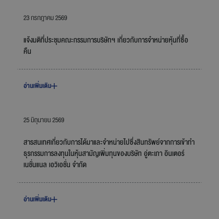
23 กรกฎาคม 2569
ร่วมงานกับเรา
แจ้งมติที่ประชุมคณะกรรมการบริษัทฯ เกี่ยวกับการจำหน่ายหุ้นที่ซื้อ
คืน
ติดต่อเรา
อ่านเพิ่มเติม
สายการบินบางกอกแอร์เวย์ส
25 มิถุนายน 2569
สารสนเทศเกี่ยวกับการได้มาและจำหน่ายไปซึ่งสินทรัพย์จากการเข้าทำ
ธุรกรรมการลงทุนในหุ้นสามัญเพิ่มทุนของบริษัท อู่ตะเภา อินเตอร์
เนชั่นแนล เอวิเอชั่น จำกัด
อ่านเพิ่มเติม