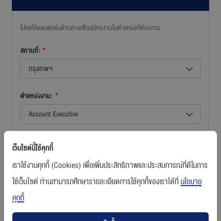
ร่วมงานกับเรา
โปรดใช้แบบฟอร์มด้านล่างเพื่อสมัครงานในตำแหน่งที่ต้องการ
สถานที่:
*
ติดต่อเรา
กรุงเทพฯ
ตำแหน่งงาน:
*
สายการบินบางกอกแอร์เวย์ส
Account Executive
ชื่อ
*
เว็บไซต์นี้ใช้คุกกี้
เราใช้งานคุกกี้ (Cookies) เพื่อเพิ่มประสิทธิภาพและประสบการณ์ที่ดีในการ
ใช้เว็บไซต์ ท่านสามารถศึกษารายละเอียดการใช้คุกกี้ของเราได้ที่
นโยบาย
นามสกุล
*
คุกกี้