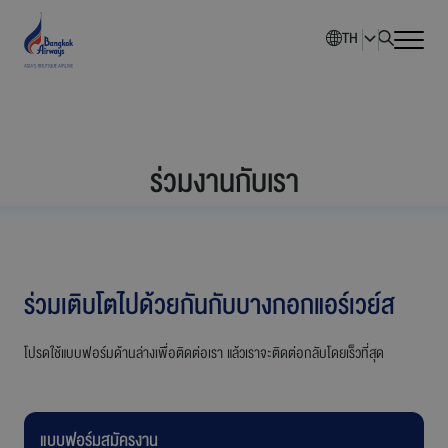
TH
หน้าหลัก
ร่วมงานกับเรา
ภาพรวมบริษัท
นักลงทุนสัมพันธ์
ร่วมเติบโตไปด้วยกันกับ
บางกอกแอร์เวย์ส
การพัฒนาอย่างยั่งยืน
โปรดใช้แบบฟอร์มด้านล่างเพื่อติดต่อเรา แล้วเราจะติดต่อกลับโดยเร็วที่สุด
การกำกับดูแลกิจการ
ข่าวสารองค์กร
แบบฟอร์มสมัครงาน